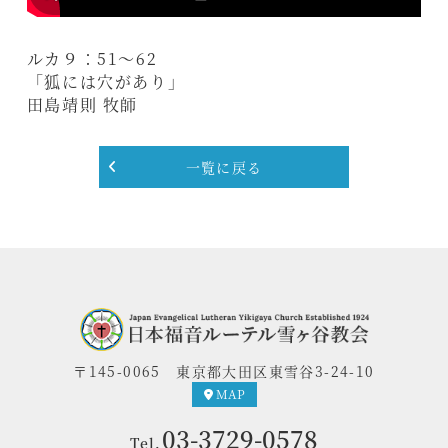
ルカ９：51〜62
「狐には穴があり」
田島靖則 牧師
一覧に戻る
〒145-0065
東京都大田区東雪谷3-24-10
MAP
03-3729-0578
Tel.