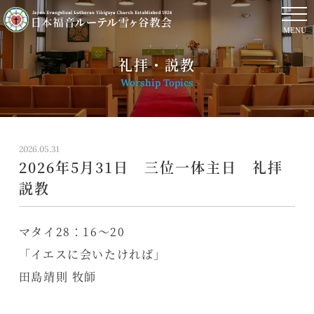
MENU
礼拝・説教
Worship Topics
2026.05.31
2026年5月31日 三位一体主日 礼拝
説教
マタイ28：16〜20
「イエスに会いたければ」
田島靖則 牧師